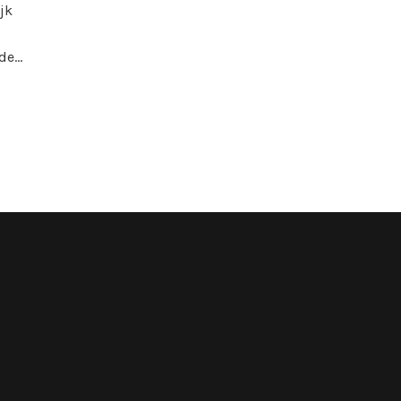
jk
 de…