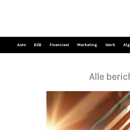
Ga
naar
de
inhoud
Auto
B2B
Financieel
Marketing
Werk
Al
Alle beri