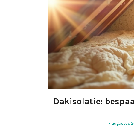
Dakisolatie: bespaa
Geplaatst
7 augustus 
op