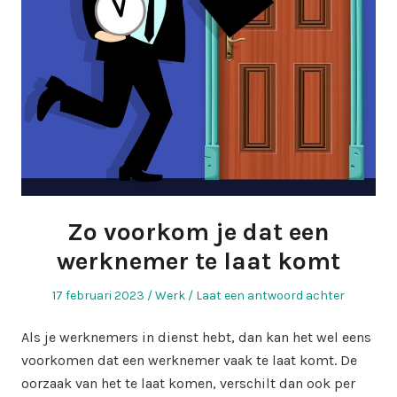
Zo voorkom je dat een
werknemer te laat komt
Geplaatst
Geplaatst
17 februari 2023
Werk
Laat een antwoord achter
op
in
Als je werknemers in dienst hebt, dan kan het wel eens
voorkomen dat een werknemer vaak te laat komt. De
oorzaak van het te laat komen, verschilt dan ook per