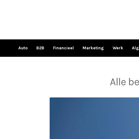
Ga
naar
de
inhoud
Auto
B2B
Financieel
Marketing
Werk
Al
Alle b