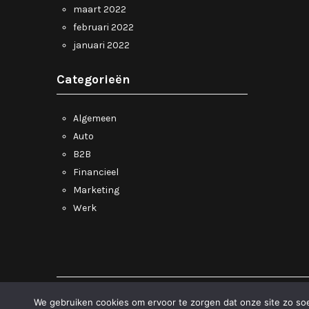
maart 2022
februari 2022
januari 2022
Categorieën
Algemeen
Auto
B2B
Financieel
Marketing
Werk
©2026 bedrijvenbode
| Thema door
SuperbThemes.Com
We gebruiken cookies om ervoor te zorgen dat onze site zo soep