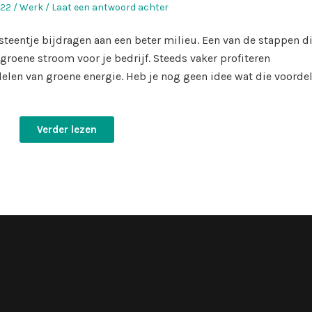
st
Geplaatst
022
Werk
Laat een antwoord achter
in
steentje bijdragen aan een beter milieu. Een van de stappen di
groene stroom voor je bedrijf. Steeds vaker profiteren
len van groene energie. Heb je nog geen idee wat die voorde
Verder lezen