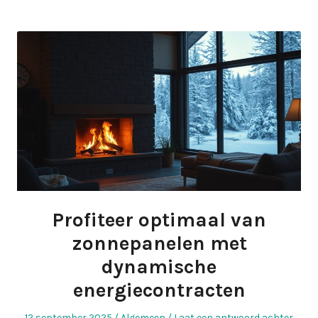
Profiteer optimaal van
zonnepanelen met
dynamische
energiecontracten
Geplaatst
Geplaatst
12 september 2025
Algemeen
Laat een antwoord achter