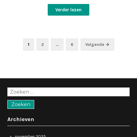
Verder lezen
Berichten
Pagina
Pagina
Pagina
1
2
…
6
Volgende →
paginering
Zoeken
naar:
Archieven
november 2025