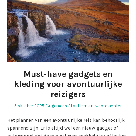
Must-have gadgets en
kleding voor avontuurlijke
reizigers
Geplaatst
Geplaatst
5 oktober 2025
Algemeen
Laat een antwoord achter
op
in
Het plannen van een avontuurlijke reis kan behoorlijk
spannend zijn. Er is altijd wel een nieuw gadget of
hulpmiddel dat de reis net even makkelijker of leuker