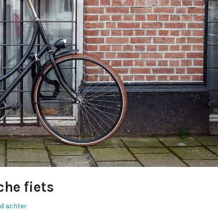
che fiets
d achter