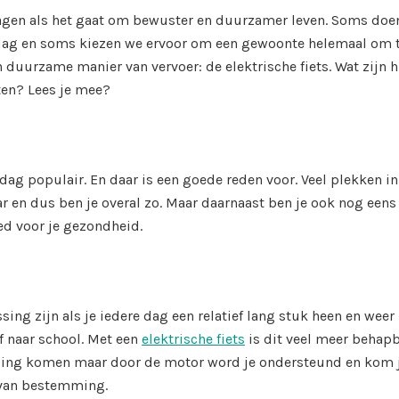
dragen als het gaat om bewuster en duurzamer leven. Soms doe
 dag en soms kiezen we ervoor om een gewoonte helemaal om 
en duurzame manier van vervoer: de elektrische fiets. Wat zijn h
ten? Lees je mee?
n dag populair. En daar is een goede reden voor. Veel plekken in
ar en dus ben je overal zo. Maar daarnaast ben je ook nog eens
ed voor je gezondheid.
ssing zijn als je iedere dag een relatief lang stuk heen en weer
f naar school. Met een
elektrische fiets
is dit veel meer behapb
ging komen maar door de motor word je ondersteund en kom 
 van bestemming.