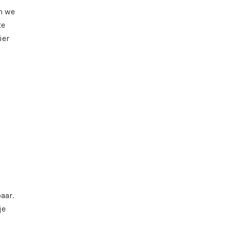
n we
te
ier
aar.
je