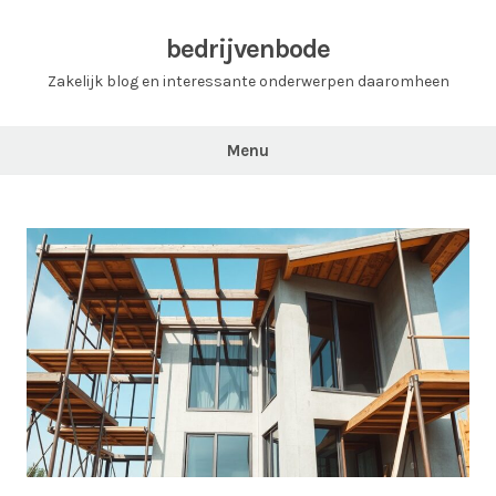
Ga
naar
bedrijvenbode
de
Zakelijk blog en interessante onderwerpen daaromheen
inhoud
Menu