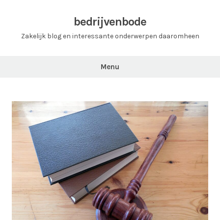
Ga
naar
bedrijvenbode
de
Zakelijk blog en interessante onderwerpen daaromheen
inhoud
Menu