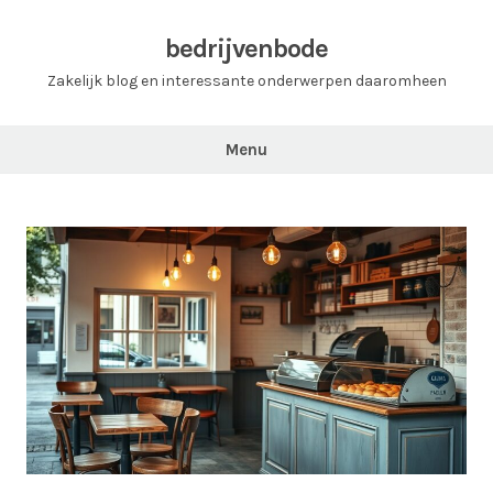
Ga
naar
bedrijvenbode
de
Zakelijk blog en interessante onderwerpen daaromheen
inhoud
Menu