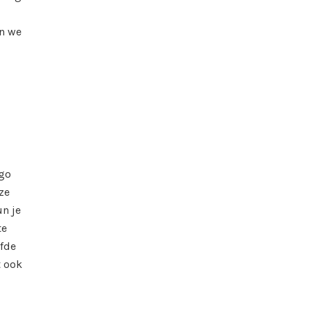
an we
ogo
ze
un je
te
lfde
t ook