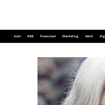
Ga
naar
de
inhoud
Auto
B2B
Financieel
Marketing
Werk
Al