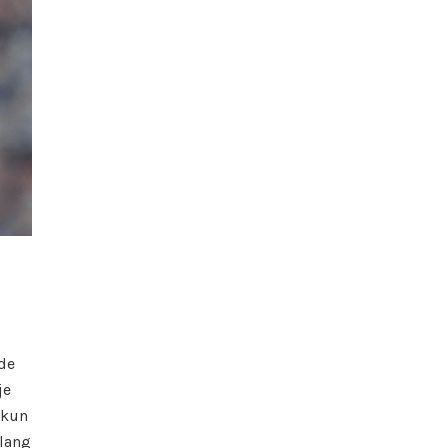
 de
je
 kun
elang