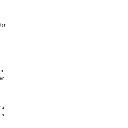
der
er
nen
 nu
en