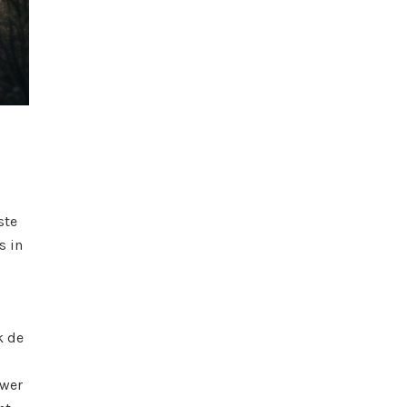
ste
s in
k de
ower