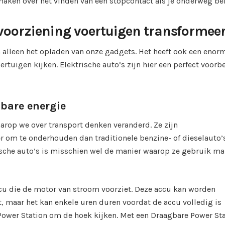
 maken over het vinden van een stopcontact als je onderweg be
voorziening voertuigen transformeer
 alleen het opladen van onze gadgets. Het heeft ook een enor
tuigen kijken. Elektrische auto’s zijn hier een perfect voorb
gbare energie
arop we over transport denken veranderd. Ze zijn
er om te onderhouden dan traditionele benzine- of dieselauto’s
ische auto’s is misschien wel de manier waarop ze gebruik m
accu die de motor van stroom voorziet. Deze accu kan worden
 maar het kan enkele uren duren voordat de accu volledig is
Power Station om de hoek kijken. Met een Draagbare Power St