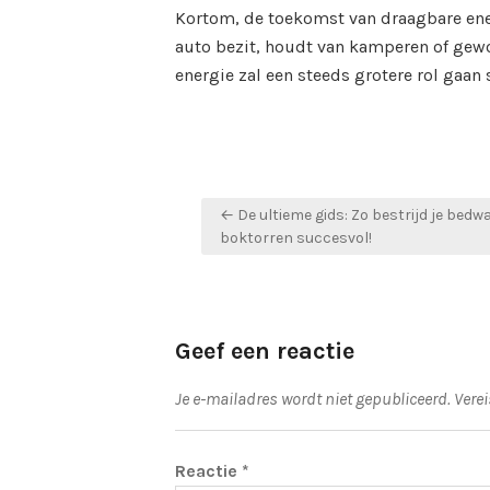
Kortom, de toekomst van draagbare energ
auto bezit, houdt van kamperen of gew
energie zal een steeds grotere rol gaan 
Bericht
← De ultieme gids: Zo bestrijd je bed
navigatie
boktorren succesvol!
Geef een reactie
Je e-mailadres wordt niet gepubliceerd.
Vere
Reactie
*