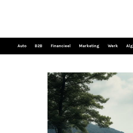
Ga
naar
de
inhoud
Auto
B2B
Financieel
Marketing
Werk
Al