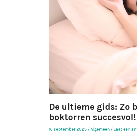
De ultieme gids: Zo 
boktorren succesvol!
Geplaatst
Geplaatst
16 september 2023
Algemeen
Laat een an
op
in