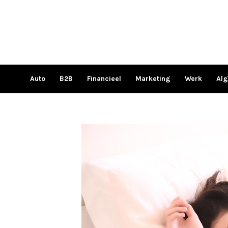
Ga
naar
de
inhoud
Auto
B2B
Financieel
Marketing
Werk
Al