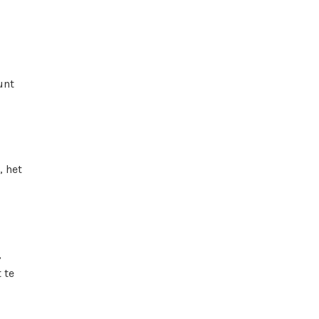
unt
, het
,
 te