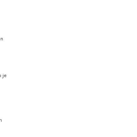
en
 je
n