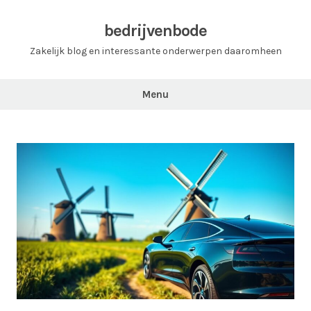
Ga
naar
bedrijvenbode
de
Zakelijk blog en interessante onderwerpen daaromheen
inhoud
Menu