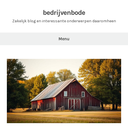
Ga
naar
bedrijvenbode
de
Zakelijk blog en interessante onderwerpen daaromheen
inhoud
Menu