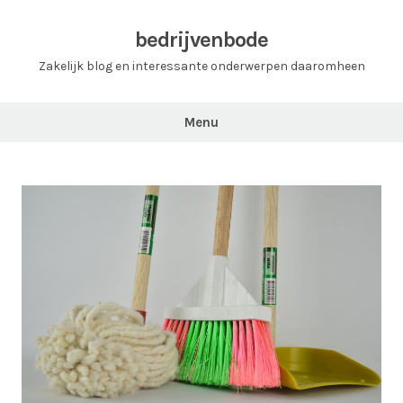
Ga
naar
bedrijvenbode
de
Zakelijk blog en interessante onderwerpen daaromheen
inhoud
Menu