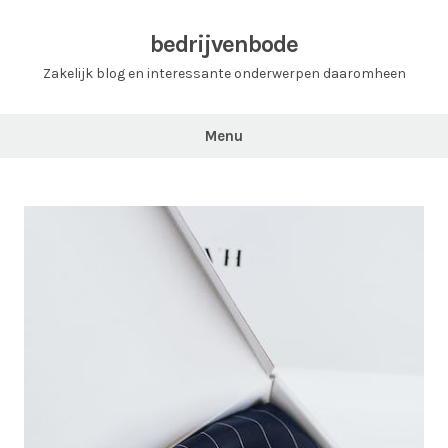
Ga
naar
bedrijvenbode
de
Zakelijk blog en interessante onderwerpen daaromheen
inhoud
Menu